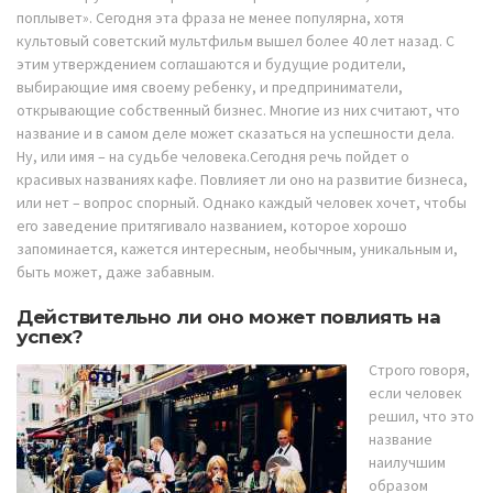
поплывет». Сегодня эта фраза не менее популярна, хотя
культовый советский мультфильм вышел более 40 лет назад. С
этим утверждением соглашаются и будущие родители,
выбирающие имя своему ребенку, и
предприниматели,
открывающие собственный бизнес. Многие из них считают, что
название и в самом деле может сказаться на успешности дела.
Ну, или имя – на судьбе человека.Сегодня речь пойдет о
красивых названиях кафе. Повлияет ли оно на развитие бизнеса,
или нет – вопрос спорный. Однако каждый человек хочет, чтобы
его заведение притягивало названием, которое хорошо
запоминается, кажется интересным, необычным, уникальным и,
быть может, даже забавным.
Действительно ли оно может повлиять на
успех?
Строго говоря,
если человек
решил, что это
название
наилучшим
образом