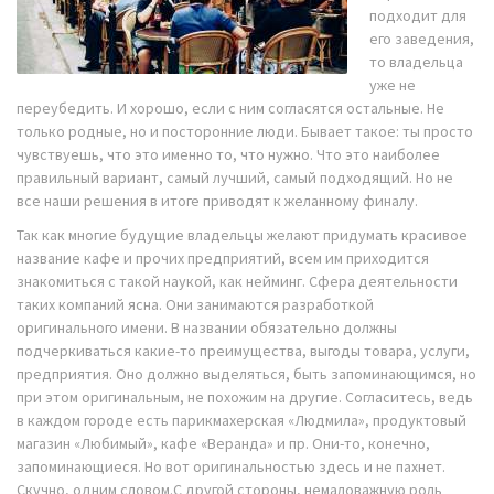
подходит для
его заведения,
то владельца
уже не
переубедить. И хорошо, если с ним согласятся остальные. Не
только родные, но и посторонние люди. Бывает такое: ты просто
чувствуешь, что это именно то, что нужно. Что это наиболее
правильный вариант, самый лучший, самый подходящий. Но не
все наши решения в итоге приводят к желанному финалу.
Так как многие будущие владельцы желают придумать красивое
название кафе и прочих предприятий, всем им приходится
знакомиться с такой наукой, как нейминг. Сфера деятельности
таких компаний ясна. Они занимаются разработкой
оригинального имени. В названии обязательно должны
подчеркиваться какие-то преимущества, выгоды товара, услуги,
предприятия. Оно должно выделяться, быть запоминающимся, но
при этом оригинальным, не похожим на другие. Согласитесь, ведь
в каждом городе есть парикмахерская «Людмила», продуктовый
магазин «Любимый», кафе «Веранда» и пр. Они-то, конечно,
запоминающиеся. Но вот оригинальностью здесь и не пахнет.
Скучно, одним словом.С другой стороны, немаловажную роль