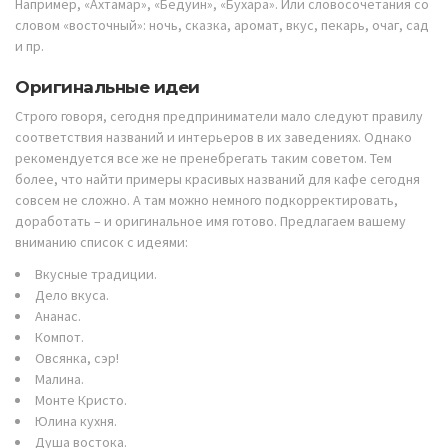
Например, «Ахтамар», «Бедуин», «Бухара». Или словосочетания со
словом «восточный»: ночь, сказка, аромат, вкус, пекарь, очаг, сад
и пр.
Оригинальные идеи
Строго говоря, сегодня предприниматели мало следуют правилу
соответствия названий и интерьеров в их заведениях. Однако
рекомендуется все же не пренебрегать таким советом. Тем
более, что найти примеры красивых названий для кафе сегодня
совсем не сложно. А там можно немного подкорректировать,
доработать – и оригинальное имя готово. Предлагаем вашему
вниманию список с идеями:
Вкусные традиции.
Дело вкуса.
Ананас.
Компот.
Овсянка, сэр!
Малина.
Монте Кристо.
Юлина кухня.
Душа востока.