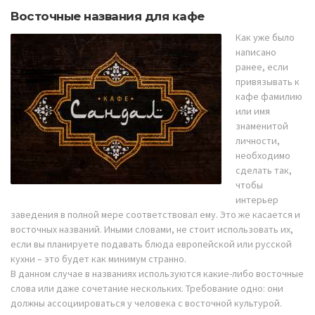
Восточные названия для кафе
Как уже было
написано
ранее, если
привязывать к
кафе фамилию
или имя
знаменитой
личности,
необходимо
сделать так,
чтобы
интерьер
заведения в полной мере соответствовал ему. Это же касается и
восточных названий. Иными словами, не стоит использовать их,
если вы планируете подавать блюда европейской или русской
кухни – это будет как минимум странно.
В данном случае в названиях используются какие-либо восточные
слова или даже сочетание нескольких. Требование одно: они
должны ассоциироваться у человека с восточной культурой.