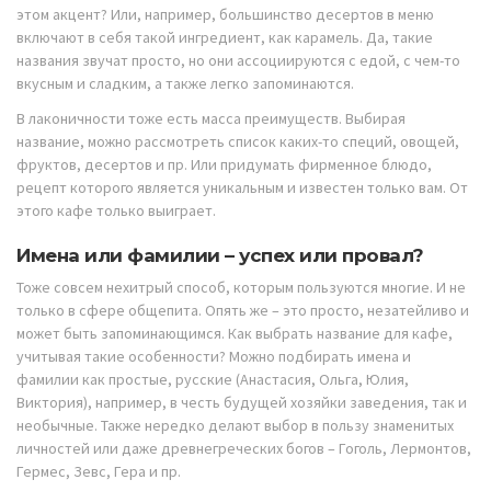
этом акцент? Или, например, большинство десертов в меню
включают в себя такой ингредиент, как карамель. Да, такие
названия звучат просто, но они ассоциируются с едой, с чем-то
вкусным и сладким, а также легко запоминаются.
В лаконичности тоже есть масса преимуществ. Выбирая
название, можно рассмотреть список каких-то специй, овощей,
фруктов, десертов и пр. Или придумать фирменное блюдо,
рецепт которого является уникальным и известен только вам. От
этого кафе только выиграет.
Имена или фамилии – успех или провал?
Тоже совсем нехитрый способ, которым пользуются многие. И не
только в сфере общепита. Опять же – это просто, незатейливо и
может быть запоминающимся. Как выбрать название для кафе,
учитывая такие особенности? Можно подбирать имена и
фамилии как простые, русские (Анастасия, Ольга, Юлия,
Виктория), например, в честь будущей хозяйки заведения, так и
необычные. Также нередко делают выбор в пользу знаменитых
личностей или даже древнегреческих богов – Гоголь, Лермонтов,
Гермес, Зевс, Гера и пр.