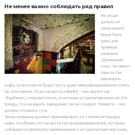
Не менее важно соблюдать ряд правил
Не уходя
далеко от
написанного:
выше было
дано для
примера
название
«Домашний
очаг». Не имеет
смысла так
именовать
кафе, если в нем не будет пусть даже импровизированного очага.
Ну, или камина. То же касается и BarBQ – оно звучит как
«барбекю», следовательно, если меню не ориентировано на эти
блюда, то и называть заведение так не следует. Помните – оно
должно отражать суть.
Также название должно гармонировать со стилем интерьера
кафе. Особенно это касается тех предпринимателей, которые
собираются привязать наименование к историческим персонам,