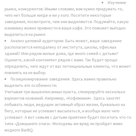
Изучение
рынка, конкурентов. Иными словами, вам нужно придумать то,
чего нет больше нигде и ни у кого. Посетите некоторые
заведения, посмотрите, чем они выделяются. Подумайте, какую
изюминку можно привнести в ваше кафе. Это поможет выгодно
выделиться на рынке.
Анализ целевой аудитории. Быть может, ваше заведение
располагается неподалеку от института, школы, офисных
зданий? Или рядом жилые дома, где много семей с детьми?
Оцените, какой контингент рядом с вами. Так будет проще
определить, чего ждут от вас потенциальные клиенты, что может
повлиять на их выбор.
Позиционирование заведения. Здесь важно правильно
выделить его особенности.
Учитывая три вышеописанных пункта, сгенерируйте несколько
вариантов названий. Например, «Кофемания». Здесь захотят
побывать люди, ведущие активный образ жизни, буквально на
бегу, которые не успевают высыпаться, и вообще мало чего
успевают. А вот семьям с детьми приятнее будет посетить что-то
типа «Домашнего очага». Молодежь же вряд ли пройдет мимо
модного BarBQ.