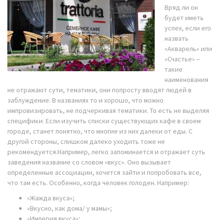
Вряд ли он
будет иметь
успех, если его
назвать
«Акварель» или
«Счастье» –
такие
наименования
не отражают сути, тематики, они попросту вводят людей в
заблуждение. В названиях то и хорошо, что можно
импровизировать, не подчеркивая тематики. То есть не выделяя
специфики. Если изучить списки существующих кафе в своем
городе, станет понятно, что многие из них далеки от еды. С
другой стороны, слишком далеко уходить тоже не
рекомендуется.Например, легко запоминается и отражает суть
заведения название со словом «вкус». Оно вызывает
определенные ассоциации, хочется зайти и попробовать все,
что там есть. Особенно, когда человек голоден. Например:
«Жажда вкуса»;
«Вкусно, как дома/ у мамы»;
«Империя вкуса»;