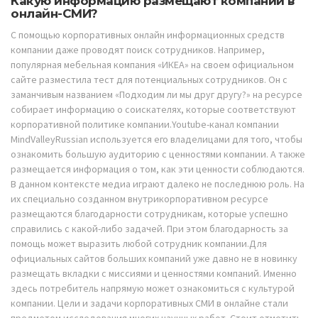
Какую информацию размещают компании в
онлайн-СМИ?
С помощью корпоративных онлайн информационных средств
компании даже проводят поиск сотрудников. Например,
популярная мебельная компания «ИКЕА» на своем официальном
сайте разместила тест для потенциальных сотрудников. Он с
заманчивым названием «Подходим ли мы друг другу?» на ресурсе
собирает информацию о соискателях, которые соответствуют
корпоративной политике компании.Youtube-канал компании
MindValleyRussian используется его владелицами для того, чтобы
ознакомить большую аудиторию с ценностями компании. А также
размещается информация о том, как эти ценности соблюдаются.
В данном контексте медиа играют далеко не последнюю роль. На
их специально созданном внутрикорпоративном ресурсе
размещаются благодарности сотрудникам, которые успешно
справились с какой-либо задачей. При этом благодарность за
помощь может выразить любой сотрудник компании.Для
официальных сайтов больших компаний уже давно не в новинку
размещать вкладки с миссиями и ценностями компаний. Именно
здесь потребитель напрямую может ознакомиться с культурой
компании. Цели и задачи корпоративных СМИ в онлайне стали
предметом исследования многих научных работ. Стоит отметить,