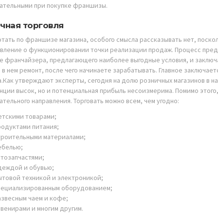
ательными при покупке франшизы.
чная торговля
отать по франшизе магазина, особого смысла рассказывать нет, поско
вление о функционировании точки реализации продаж. Процесс преде
е франчайзера, предлагающего наиболее выгодные условия, и заключ
 в нем ремонт, после чего начинаете зарабатывать. Главное заключае
а.Как утверждают эксперты, сегодня на долю розничных магазинов в н
нции высок, но и потенциальная прибыль несоизмерима. Помимо этого,
тельного направления. Торговать можно всем, чем угодно:
етскими товарами;
родуктами питания;
троительными материалами;
ебелью;
втозапчастями;
деждой и обувью;
ытовой техникой и электроникой;
пециализированным оборудованием;
азвесным чаем и кофе;
увенирами и многим другим.