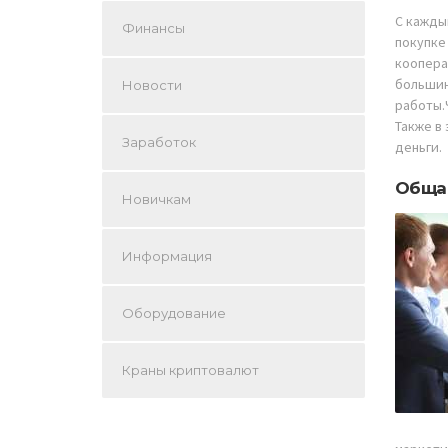
С кажды
Финансы
покупке
коопера
большин
Новости
работы.
Также в
Заработок
деньги.
Обща
Новичкам
Информация
Оборудование
Краны криптовалют