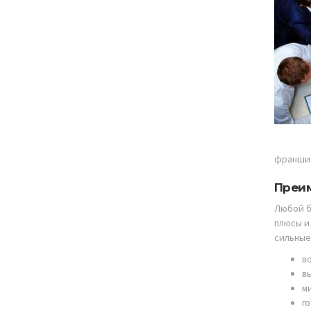
франшиз
Преим
Любой б
плюсы и
сильные
в
в
м
го