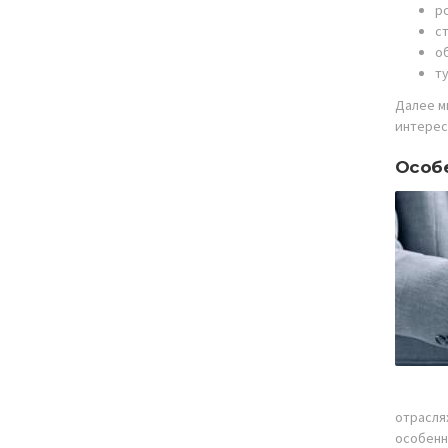
р
с
о
т
Далее м
интерес
Особе
отрасля
особенн