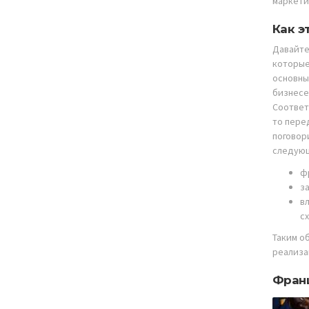
маркети
Как э
Давайте
которые
основны
бизнесе
Соответ
то пере
поговор
следующ
ф
з
в
с
Таким о
реализа
Франш