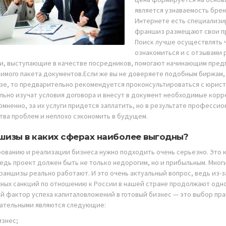
является узнаваемость брен
Интернете есть специализи
франшиз размещают свои пр
Поиск лучше осуществлять ч
ознакомиться и с отзывами 
и, выступающие в качестве посредников, помогают начинающим пред
имого пакета документов.Если же вы не доверяете подобным биржам, н
е, то предварительно рекомендуется проконсультироваться с юрист
льно изучат условия договора и внесут в документ необходимые корр
сомненно, за их услуги придется заплатить, но в результате професси
тва проблем и неплохо сэкономить в будущем.
изы в каких сферах наиболее выгодны?
рованию и реализации бизнеса нужно подходить очень серьезно. Это к
Ведь проект должен быть не только недорогим, но и прибыльным. Мн
раншизы реально работают. И это очень актуальный вопрос, ведь из-з
ных санкций по отношению к России в нашей стране продолжают одно
й фактор успеха капиталовложений в готовый бизнес — это выбор пра
ательными являются следующие:
изнес;