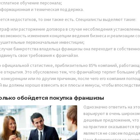
есплатное обучение персонала;
нформационная и техническая поддержка.
ается недостатков, то они также есть. Специалисты выделяют такие:
траф или расторжение договора в случае несоблюдения установленн
евозможность изменения концепции ведения бизнеса и реализации со
нушительные первоначальные инвестиции;
 случае банкротства владельца франшизы она переходит в собственно
ыдвинуть свои требования к франчайзи.
о официальной статистике, приблизительно 85% компаний, работающи
ле открытия. Это обусловлено тем, что франчайзер терпит большие у
 конкуренции или по другим причинам, после чего его компания погл
й вы должны хорошо взвесить все плюсы и минусы, чтобы впоследствии
олько обойдется покупка франшизы
Однозначно ответить на это
варьируют в очень широком
дешевые предложения, что н
на практике оказываются п
являются не совсем подход
Цена формируется на основ