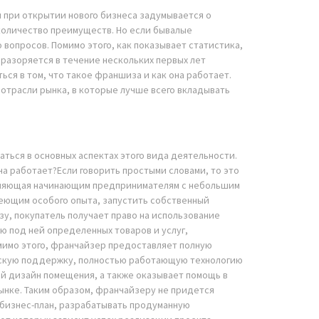
 при открытии нового бизнеса задумывается о
количество преимуществ. Но если бывалые
 вопросов. Помимо этого, как показывает статистика,
разоряется в течение нескольких первых лет
ся в том, что такое франшиза и как она работает.
отрасли рынка, в которые лучше всего вкладывать
ться в основных аспектах этого вида деятельности.
на работает?Если говорить простыми словами, то это
оляющая начинающим предпринимателям с небольшим
меющим особого опыта, запустить собственный
у, покупатель получает право на использование
ю под ней определенных товаров и услуг,
мимо этого, франчайзер предоставляет полную
скую поддержку, полностью работающую технологию
й дизайн помещения, а также оказывает помощь в
ынке. Таким образом, франчайзеру не придется
 бизнес-план, разрабатывать продуманную