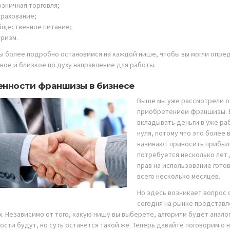
озничная торговля;
трахование;
бщественное питание;
уризм.
ы более подробно остановимся на каждой нише, чтобы вы могли опред
ное и близкое по духу направление для работы.
нности франшизы в бизнесе
Выше мы уже рассмотрели о
приобретением франшизы. 
вкладывать деньги в уже р
нуля, потому что это более
начинают приносить прибыл
потребуется несколько лет 
прав на использование гото
всего несколько месяцев.
Но здесь возникает вопрос 
сегодня на рынке представ
х. Независимо от того, какую нишу вы выберете, алгоритм будет анал
ости будут, но суть останется такой же. Теперь давайте поговорим о