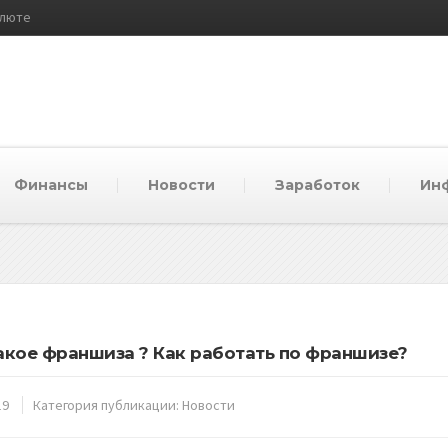
алюте
Финансы
Новости
Заработок
Ин
акое франшиза ? Как работать по франшизе?
19
Категория публикации:
Новости