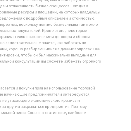
да и отлаженность бизнес-процессов.Сегодня в
рованные ресурсы и площадки, на которых владельцы
едложения с подробным описанием и стоимостью.
ерез них, поскольку помимо бизнес-плана там можно
реальных покупателей. Кроме этого, некоторые
принимателям с заключением договора и сбором
о самостоятельно не знаете, как работать по
ами, хорошо разбирающимися в данных вопросах. Они
ектировки, чтобы он был максимально выгодным для
ональной консультации вы сможете избежать огромного
асается и покупки прав на использование торговой
огие начинающие предприниматели интересуются,
а не утихающего экономического кризиса и
 за другим закрываться предприятия. Поэтому
вильной ниши. Согласно статистике, наиболее