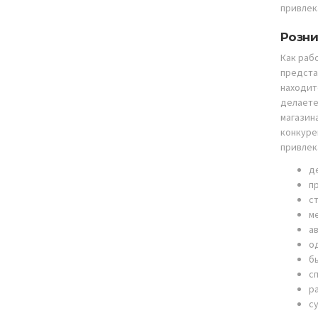
привлек
Розни
Как раб
предста
находит
делаете
магазин
конкуре
привлека
д
п
с
м
а
о
б
с
р
с