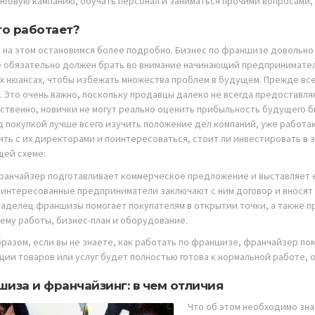
нговую кампанию, обучать персонал и заниматься прочими вопросами, 
то работает?
 на этом остановимся более подробно. Бизнес по франшизе довольно
 обязательно должен брать во внимание начинающий предприниматель
х нюансах, чтобы избежать множества проблем в будущем. Прежде все
. Это очень важно, поскольку продавцы далеко не всегда предоставл
ственно, новички не могут реально оценить прибыльность будущего биз
д покупкой лучше всего изучить положение дел компаний, уже работ
ить с их директорами и поинтересоваться, стоит ли инвестировать в 
ей схеме:
ранчайзер подготавливает коммерческое предложение и выставляет е
аинтересованные предприниматели заключают с ним договор и вносят
ладелец франшизы помогает покупателям в открытии точки, а также 
хему работы, бизнес-план и оборудование.
бразом, если вы не знаете, как работать по франшизе, франчайзер пом
ции товаров или услуг будет полностью готова к нормальной работе, 
иза и франчайзинг: в чем отличия
Что об этом необходимо зна