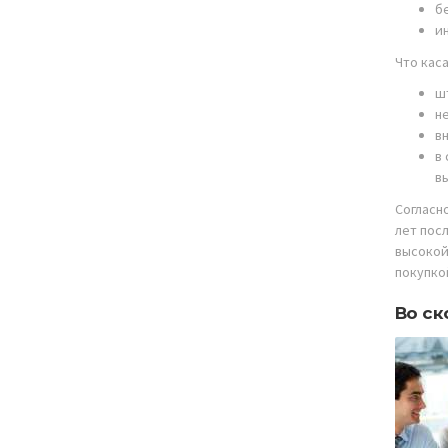
б
и
Что кас
ш
н
в
в
в
Согласн
лет пос
высокой
покупко
Во ск