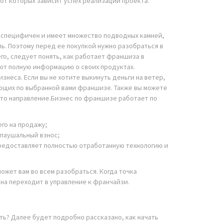
от которых зависит успех реализации проекта.
 специфичен и имеет множество подводных камней,
. Поэтому перед ее покупкой нужно разобраться в
го, следует понять, как работает франшиза в
яют полную информацию о своих продуктах.
неса. Если вы не хотите выкинуть деньги на ветер,
ающих по выбранной вами франшизе. Также вы можете
это направление.Бизнес по франшизе работает по
го на продажу;
 паушальный взнос;
предоставляет полностью отработанную технологию и
ожет вам во всем разобраться. Когда точка
она переходит в управление к франчайзи.
ть? Далее будет подробно рассказано, как начать