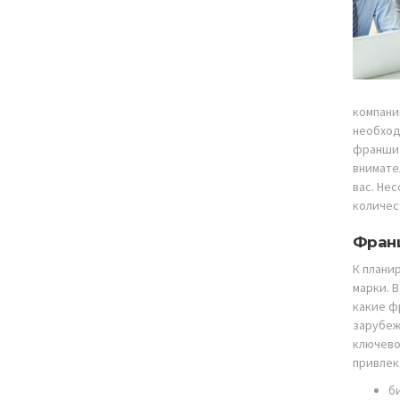
компани
необход
франшиз
внимате
вас. Не
количес
Франш
К плани
марки. 
какие ф
зарубеж
ключево
привлек
б