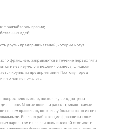
ых франчайзером правил;
бственных идей;
сть других предпринимателей, которые могут
х по франшизе, закрываются в течение первых пяти
бытки из-за неумелого ведения бизнеса, слишком
ощается крупными предприятиями. Поэтому перед
 ни о чем не пожалеть.
т вопрос невозможно, поскольку сегодня цены
 диапазоне. Многие новички рассматривают самые
е совсем правильно, поскольку большинство из них
ровальными. Реально работающие франшизы тоже
ящим вариантом из-за слишком высокой стоимости.
ании множества факторов, ключевым среди которых