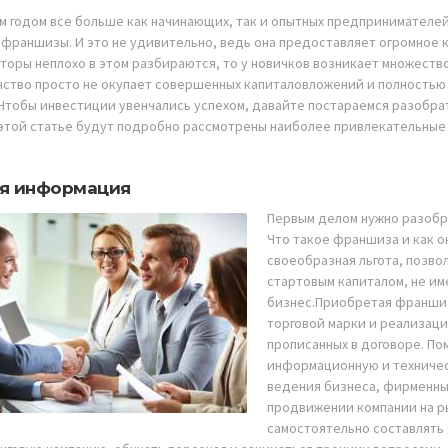
м годом все больше как начинающих, так и опытных предпринимателей
 франшизы. И это не удивительно, ведь она предоставляет огромное 
торы неплохо в этом разбираются, то
у новичков возникает множество
ство просто не окупает совершенных капиталовложений и полностью 
Чтобы инвестиции увенчались успехом, давайте постараемся разобрать
 этой статье будут подробно рассмотрены наиболее привлекательные 
я информация
Первым делом нужно разобра
Что такое франшиза и как о
своеобразная льгота, позв
стартовым капиталом, не и
бизнес.Приобретая франшиз
торговой марки и реализаци
прописанных в договоре. По
информационную и техниче
ведения бизнеса, фирменны
продвижении компании на р
самостоятельно составлять