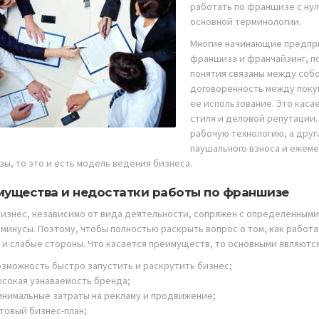
работать по франшизе с нул
основной терминологии.
Многие начинающие предпри
франшиза и франчайзинг, пол
понятия связаны между собо
договоренность между покуп
ее использование. Это касае
стиля и деловой репутации.
рабочую технологию, а друг
паушального взноса и ежеме
ы, то это и есть модель ведения бизнеса.
ущества и недостатки работы по франшизе
изнес, независимо от вида деятельности, сопряжен с определенными 
 минусы. Поэтому, чтобы полностью раскрыть вопрос о том, как работ
 и слабые стороны. Что касается преимуществ, то основными являютс
озможность быстро запустить и раскрутить бизнес;
ысокая узнаваемость бренда;
инимальные затраты на рекламу и продвижение;
товый бизнес-план;