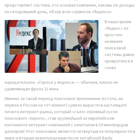
представляет система, кто
основал компанию, каковы ее доходы
на сегодняшний день, обзор всех сервисов «Яндекса».
В наше время
«Яндекс» из
простого
названия
поисковой
системы давно
превратился в
слово
нарицательное. «Спроси у яндекса» — обычная, никого не
удивляющая фраза 21 века.
Именно за такой период поисковое приложение (кстати, не
первое в России на тот момент) сумело вырасти в настоящего
гиганта интернет-рынка, который «съел» огромный кусок
поискового «пирога», став крупнейшей на европейском
континенте интернет-компанией с капиталом в 10 миллиардов
долларов! Этот поисковик является четвертым по популярности в
мире и вторым неанглоязычным после китайской Baidu.