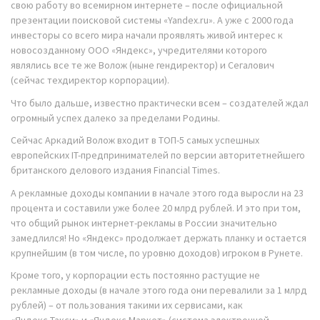
свою работу во всемирном интернете – после официальной
презентации поисковой системы «Yandex.ru». А уже с 2000 года
инвесторы со всего мира начали проявлять живой интерес к
новосозданному ООО «Яндекс», учредителями которого
являлись все те же Волож (ныне гендиректор) и Сегалович
(сейчас техдиректор корпорации).
Что было дальше, известно практически всем – создателей ждал
огромный успех далеко за пределами Родины.
Сейчас Аркадий Волож входит в ТОП-5 самых успешных
европейских IT-предпринимателей по версии авторитетнейшего
британского делового издания Financial Times.
А рекламные доходы компании в начале этого года выросли на 23
процента и составили уже более 20 млрд рублей. И это при том,
что общий рынок интернет-рекламы в России значительно
замедлился! Но «Яндекс» продолжает держать планку и остается
крупнейшим (в том числе, по уровню доходов) игроком в Рунете.
Кроме того, у корпорации есть постоянно растущие не
рекламные доходы (в начале этого года они перевалили за 1 млрд
рублей) – от пользования такими их сервисами, как