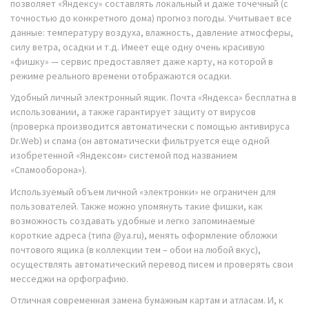
позволяет «Яндексу» составлять локальный и даже точечный (с
точностью до конкретного дома) прогноз погоды. Учитывает все
данные: температуру воздуха, влажность, давление атмосферы,
силу ветра, осадки и т.д. Имеет еще одну очень красивую
«фишку» — сервис предоставляет даже карту, на которой в
режиме реального времени отображаются осадки.
Удобный личный электронный ящик. Почта «Яндекса» бесплатна в
использовании, а также гарантирует защиту от вирусов
(проверка производится автоматически с помощью антивируса
Dr.Web) и спама (он автоматически фильтруется еще одной
изобретенной «Яндексом» системой под названием
«Спамооборона»).
Используемый объем личной «электронки» не ограничен для
пользователей. Также можно упомянуть такие фишки, как
возможность создавать удобные и легко запоминаемые
короткие адреса (типа @ya.ru), менять оформление обложки
почтового ящика (в коллекции тем – обои на любой вкус),
осуществлять автоматический перевод писем и проверять свои
месседжи на орфографию.
Отличная современная замена бумажным картам и атласам. И, к