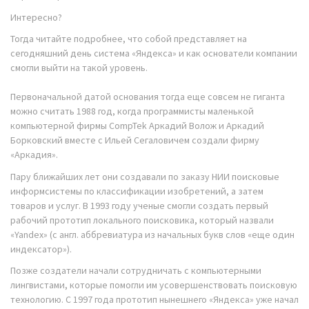
Интересно?
Тогда читайте подробнее, что собой представляет на
сегодняшний день система «Яндекса» и как основатели компании
смогли выйти на такой уровень.
Первоначальной датой основания тогда еще совсем не гиганта
можно считать 1988 год, когда программисты маленькой
компьютерной фирмы CompTek Аркадий Волож и Аркадий
Борковский вместе с Ильей Сегаловичем создали фирму
«Аркадия».
Пару ближайших лет они создавали по заказу НИИ поисковые
информсистемы по классификации изобретений, а затем
товаров и услуг. В 1993 году ученые смогли создать первый
рабочий прототип локального поисковика, который назвали
«Yandex» (с англ. аббревиатура из начальных букв слов «еще один
индексатор»).
Позже создатели начали сотрудничать с компьютерными
лингвистами, которые помогли им усовершенствовать поисковую
технологию. С 1997 года прототип нынешнего «Яндекса» уже начал